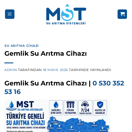
İçeriğe
atla
SU ARITMA CIHAZI
Gemlik Su Arıtma Cihazı
ADMIN
TARAFINDAN
18 MAYIS 2026
TARIHINDE YAYINLANDI
Gemlik Su Arıtma Cihazı |
0 530 352
53 16