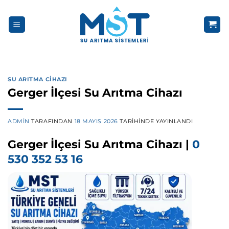
İçeriğe
atla
SU ARITMA CIHAZI
Gerger İlçesi Su Arıtma Cihazı
ADMIN
TARAFINDAN
18 MAYIS 2026
TARIHINDE YAYINLANDI
Gerger İlçesi Su Arıtma Cihazı |
0
530 352 53 16