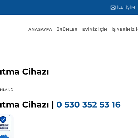
İLETIŞIM
ANASAYFA
ÜRÜNLER
EVINIZ İÇIN
İŞ YERINIZ 
ıtma Cihazı
INLANDI
ıtma Cihazı |
0 530 352 53 16