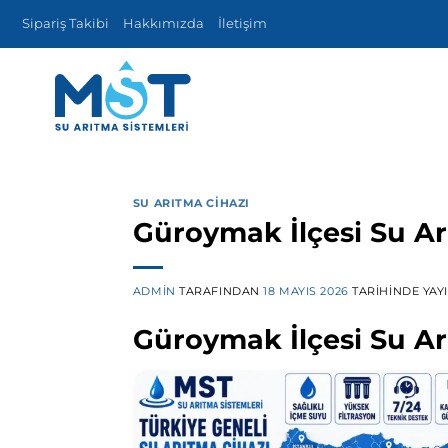
İçeriğe
Sipariş Takibi
Hakkımızda
İletişim
atla
SU ARITMA CIHAZI
Güroymak İlçesi Su Ar
ADMIN
TARAFINDAN
18 MAYIS 2026
TARIHINDE YAY
Güroymak İlçesi Su Ar