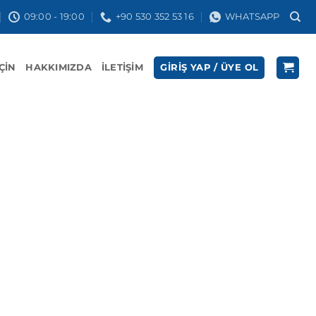
09:00 - 19:00
+90 530 352 53 16
WHATSAPP
İÇIN
HAKKIMIZDA
İLETIŞIM
GIRIŞ YAP / ÜYE OL