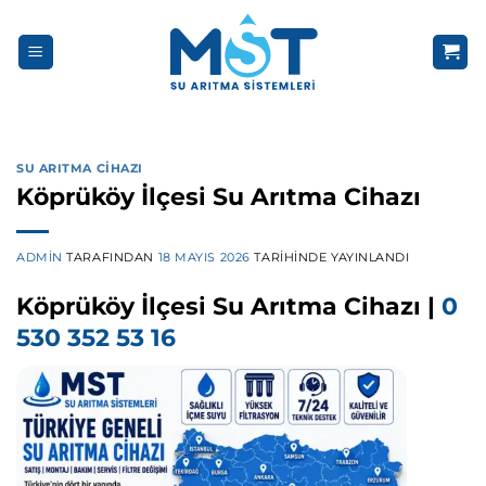
İçeriğe
atla
SU ARITMA CIHAZI
Köprüköy İlçesi Su Arıtma Cihazı
ADMIN
TARAFINDAN
18 MAYIS 2026
TARIHINDE YAYINLANDI
Köprüköy İlçesi Su Arıtma Cihazı |
0
530 352 53 16