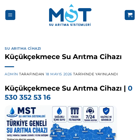
İçeriğe
atla
SU ARITMA CIHAZI
Küçükçekmece Su Arıtma Cihazı
ADMIN
TARAFINDAN
18 MAYIS 2026
TARIHINDE YAYINLANDI
Küçükçekmece Su Arıtma Cihazı |
0
530 352 53 16