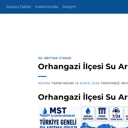
İçeriğe
Sipariş Takibi
Hakkımızda
İletişim
atla
SU ARITMA CIHAZI
Orhangazi İlçesi Su A
ADMIN
TARAFINDAN
18 MAYIS 2026
TARIHINDE YAY
Orhangazi İlçesi Su Ar