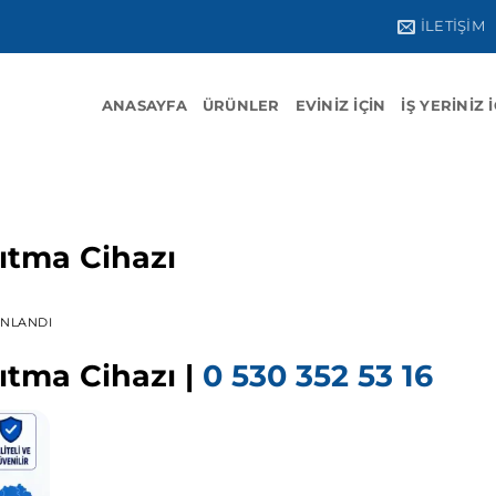
İLETIŞIM
ANASAYFA
ÜRÜNLER
EVINIZ İÇIN
İŞ YERINIZ 
rıtma Cihazı
INLANDI
ıtma Cihazı |
0 530 352 53 16