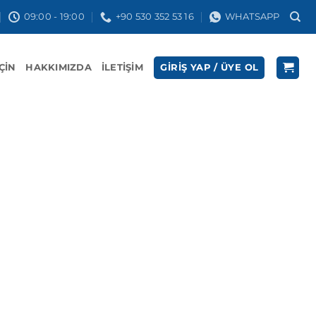
09:00 - 19:00
+90 530 352 53 16
WHATSAPP
İÇIN
HAKKIMIZDA
İLETIŞIM
GIRIŞ YAP / ÜYE OL