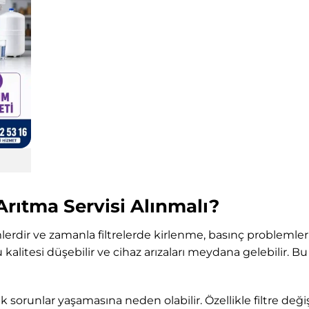
rıtma Servisi Alınmalı?
mlerdir ve zamanla filtrelerde kirlenme, basınç problemler
alitesi düşebilir ve cihaz arızaları meydana gelebilir. B
runlar yaşamasına neden olabilir. Özellikle filtre değişi