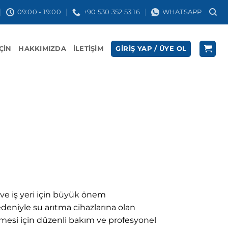
09:00 - 19:00
+90 530 352 53 16
WHATSAPP
İÇIN
HAKKIMIZDA
İLETIŞIM
GIRIŞ YAP / ÜYE OL
ve iş yeri için büyük önem
deniyle su arıtma cihazlarına olan
lmesi için düzenli bakım ve profesyonel