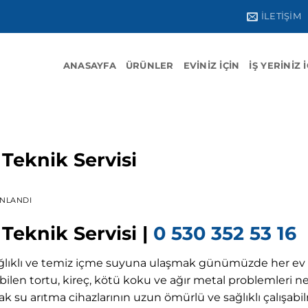
İLETIŞIM
ANASAYFA
ÜRÜNLER
EVINIZ İÇIN
İŞ YERINIZ 
Teknik Servisi
INLANDI
eknik Servisi |
0 530 352 53 16
ağlıklı ve temiz içme suyuna ulaşmak günümüzde her ev 
ilen tortu, kireç, kötü koku ve ağır metal problemleri ne
k su arıtma cihazlarının uzun ömürlü ve sağlıklı çalışabi