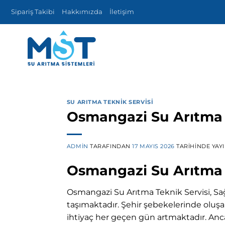
İçeriğe
Sipariş Takibi
Hakkımızda
İletişim
atla
SU ARITMA TEKNIK SERVISI
Osmangazi Su Arıtma 
ADMIN
TARAFINDAN
17 MAYIS 2026
TARIHINDE YAY
Osmangazi Su Arıtma T
Osmangazi Su Arıtma Teknik Servisi, S
taşımaktadır. Şehir şebekelerinde oluşab
ihtiyaç her geçen gün artmaktadır. Anca