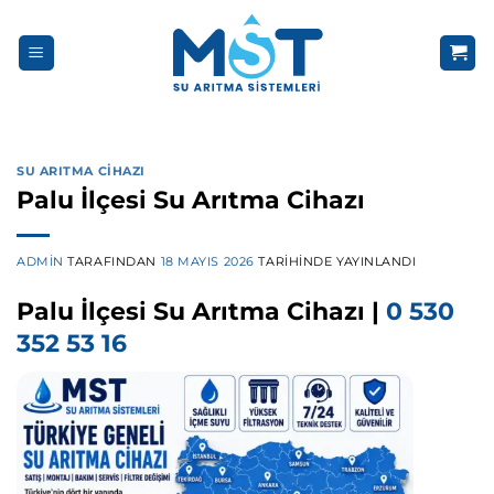
İçeriğe
atla
SU ARITMA CIHAZI
Palu İlçesi Su Arıtma Cihazı
ADMIN
TARAFINDAN
18 MAYIS 2026
TARIHINDE YAYINLANDI
Palu İlçesi Su Arıtma Cihazı |
0 530
352 53 16