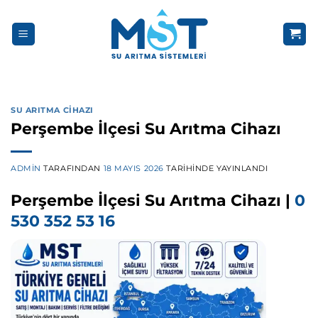
İçeriğe
atla
SU ARITMA CIHAZI
Perşembe İlçesi Su Arıtma Cihazı
ADMIN
TARAFINDAN
18 MAYIS 2026
TARIHINDE YAYINLANDI
Perşembe İlçesi Su Arıtma Cihazı |
0
530 352 53 16