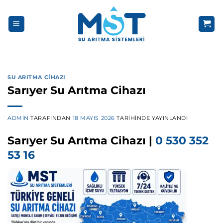
İçeriğe
atla
SU ARITMA CIHAZI
Sarıyer Su Arıtma Cihazı
ADMIN
TARAFINDAN
18 MAYIS 2026
TARIHINDE YAYINLANDI
Sarıyer Su Arıtma Cihazı |
0 530 352
53 16