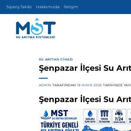
İçeriğe
Sipariş Takibi
Hakkımızda
İletişim
atla
SU ARITMA CIHAZI
Şenpazar İlçesi Su Arı
ADMIN
TARAFINDAN
18 MAYIS 2026
TARIHINDE YAY
Şenpazar İlçesi Su Arı