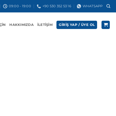
09:00 - 19:00
+90 530 352 53 16
WHATSAPP
İÇIN
HAKKIMIZDA
İLETIŞIM
GIRIŞ YAP / ÜYE OL