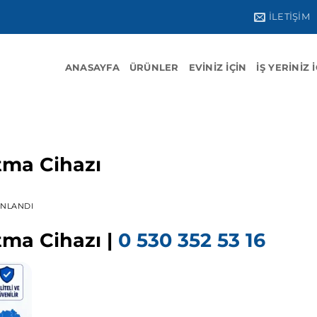
İLETIŞIM
ANASAYFA
ÜRÜNLER
EVINIZ İÇIN
İŞ YERINIZ 
tma Cihazı
INLANDI
tma Cihazı |
0 530 352 53 16