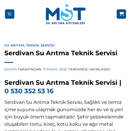
İçeriğe
atla
SU ARITMA TEKNIK SERVISI
Serdivan Su Arıtma Teknik Servisi
ADMIN
TARAFINDAN
17 MAYIS 2026
TARIHINDE YAYINLANDI
Serdivan Su Arıtma Teknik Servisi |
0 530 352 53 16
Serdivan Su Arıtma Teknik Servisi, Sağlıklı ve temiz
içme suyuna ulaşmak günümüzde her ev ve iş yeri
için büyük önem taşımaktadır. Şehir şebekelerinde
oluşabilen tortu, kireç, kötü koku ve ağır metal