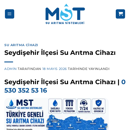
İçeriğe
atla
SU ARITMA CIHAZI
Seydişehir İlçesi Su Arıtma Cihazı
ADMIN
TARAFINDAN
18 MAYIS 2026
TARIHINDE YAYINLANDI
Seydişehir İlçesi Su Arıtma Cihazı |
0
530 352 53 16