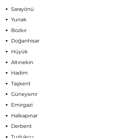
Sarayönü
Yunak
Bozkır
Doğanhisar
Hüyük
Altınekin
Hadim
Taşkent
Güneysınır
Emirgazi
Halkapınar
Derbent
Tuzlukçu