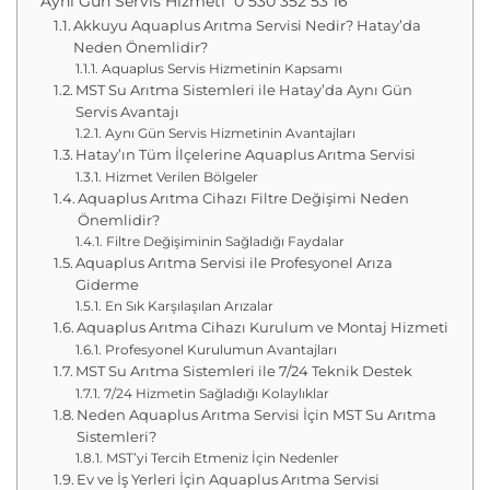
Aynı Gün Servis Hizmeti 0 530 352 53 16
Akkuyu Aquaplus Arıtma Servisi Nedir? Hatay’da
Neden Önemlidir?
Aquaplus Servis Hizmetinin Kapsamı
MST Su Arıtma Sistemleri ile Hatay’da Aynı Gün
Servis Avantajı
Aynı Gün Servis Hizmetinin Avantajları
Hatay’ın Tüm İlçelerine Aquaplus Arıtma Servisi
Hizmet Verilen Bölgeler
Aquaplus Arıtma Cihazı Filtre Değişimi Neden
Önemlidir?
Filtre Değişiminin Sağladığı Faydalar
Aquaplus Arıtma Servisi ile Profesyonel Arıza
Giderme
En Sık Karşılaşılan Arızalar
Aquaplus Arıtma Cihazı Kurulum ve Montaj Hizmeti
Profesyonel Kurulumun Avantajları
MST Su Arıtma Sistemleri ile 7/24 Teknik Destek
7/24 Hizmetin Sağladığı Kolaylıklar
Neden Aquaplus Arıtma Servisi İçin MST Su Arıtma
Sistemleri?
MST’yi Tercih Etmeniz İçin Nedenler
Ev ve İş Yerleri İçin Aquaplus Arıtma Servisi