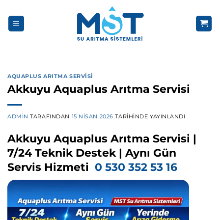
İçeriğe
atla
AQUAPLUS ARITMA SERVISI
Akkuyu Aquaplus Arıtma Servisi
ADMIN
TARAFINDAN
15 NISAN 2026
TARIHINDE YAYINLANDI
Akkuyu Aquaplus Arıtma Servisi |
7/24 Teknik Destek | Aynı Gün
Servis Hizmeti
0 530 352 53 16