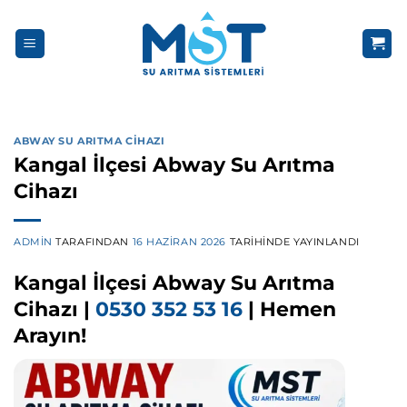
İçeriğe
atla
ABWAY SU ARITMA CIHAZI
Kangal İlçesi Abway Su Arıtma
Cihazı
ADMIN
TARAFINDAN
16 HAZIRAN 2026
TARIHINDE YAYINLANDI
Kangal İlçesi Abway Su Arıtma
Cihazı |
0530 352 53 16
| Hemen
Arayın!