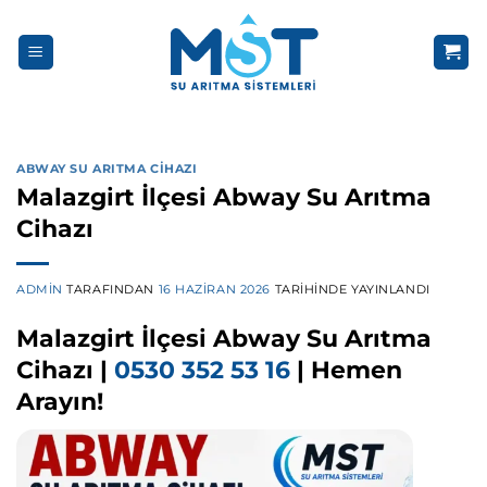
İçeriğe
atla
ABWAY SU ARITMA CIHAZI
Malazgirt İlçesi Abway Su Arıtma
Cihazı
ADMIN
TARAFINDAN
16 HAZIRAN 2026
TARIHINDE YAYINLANDI
Malazgirt İlçesi Abway Su Arıtma
Cihazı |
0530 352 53 16
| Hemen
Arayın!