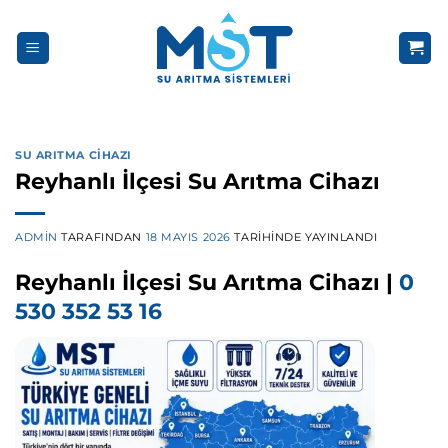
İçeriğe
atla
SU ARITMA CIHAZI
Reyhanlı İlçesi Su Arıtma Cihazı
ADMIN
TARAFINDAN
18 MAYIS 2026
TARIHINDE YAYINLANDI
Reyhanlı İlçesi Su Arıtma Cihazı |
0
530 352 53 16